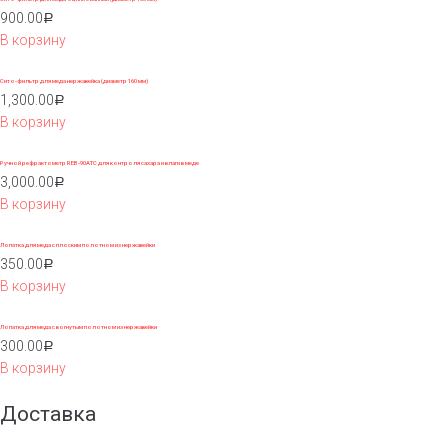
900.00
Р
В корзину
Сито-фильтр для меда нержавейка (диаметр 160 мм)
1,300.00
Р
В корзину
Ручной рефрактометр REB-90АТС для контроля сахара и влаги в меде
3,000.00
Р
В корзину
Лопатка для меда с плоским полотном из нержавейки
350.00
Р
В корзину
Лопатка для меда с вогнутым полотном из нержавейки
300.00
Р
В корзину
Доставка