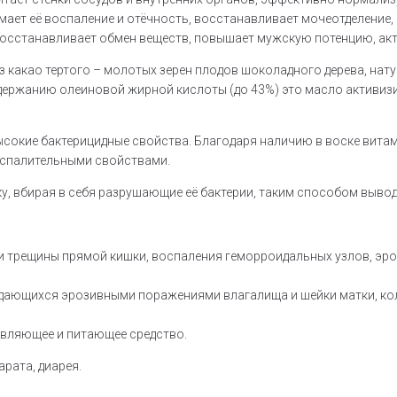
имает её воспаление и отёчность, восстанавливает мочеотделение
восстанавливает обмен веществ, повышает мужскую потенцию, ак
 какао тертого – молотых зерен плодов шоколадного дерева, на
держанию олеиновой жирной кислоты (до 43%) это масло активиз
сокие бактерицидные свойства. Благодаря наличию в воске витам
оспалительными свойствами.
у, вбирая в себя разрушающие её бактерии, таким способом вывод
 и трещины прямой кишки, воспаления геморроидальных узлов, эр
дающихся эрозивными поражениями влагалища и шейки матки, кол
ивляющее и питающее средство.
рата, диарея.