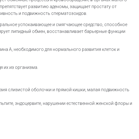
, препятствует развитию аденомы, защищает простату от
тивность и подвижность сперматозоидов.
туральное успокаивающее и смягчающее средство, способное
ирует липидный обмен, восстанавливает барьерные функции
ина А, необходимого для нормального развития клеток и
я их из организма.
озия слизистой оболочки и прямой кишки, малая подвижность
ьпите, эндоцервите, нарушении естественной женской флоры и