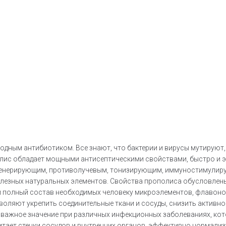
дным антибиотиком. Все знают, что бактерии и вирусы мутируют,
олис обладает мощными антисептическими свойствами, быстро и эф
генерирующим, противолучевым, тонизирующим, иммуностимули
лезных натуральных элементов. Свойства прополиса обусловлены 
и полный состав необходимых человеку микроэлементов, флавоно
зволяют укрепить соединительные ткани и сосуды, снизить актив
 важное значение при различных инфекционных заболеваниях, ко
тает стенки сосудов и внутренних органов, эффективно нормали