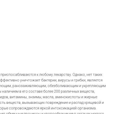
 приспосабливаются к любому лекарству. Однако, нет таких
фективно уничтожает бактерии, вирусы и грибки, является
рующим, ранозаживляющим, обезболивающим и укрепляющим
наличием в его составе более 200 различных веществ,
идов, витамины, энзимы, масла, аминокислоты и жирные
ность веществ, вызывающих повреждение и распад хрящевой и
торые сопровождаются яркой интоксикацией организма.
зует обменные процессы и кровообращение в органах малого