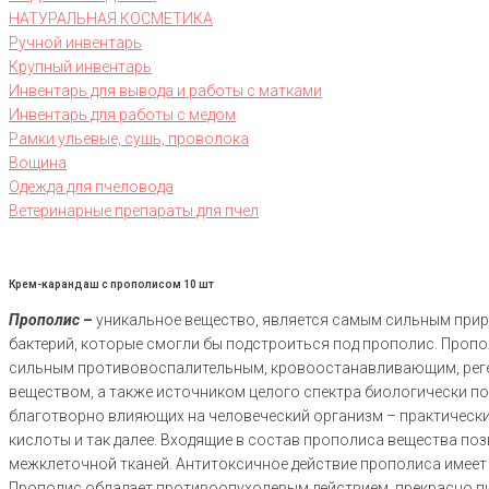
НАТУРАЛЬНАЯ КОСМЕТИКА
Ручной инвентарь
Крупный инвентарь
Инвентарь для вывода и работы с матками
Инвентарь для работы с медом
Рамки ульевые, сушь, проволока
Вощина
Одежда для пчеловода
Ветеринарные препараты для пчел
Крем-карандаш с прополисом 10 шт
Прополис
–
уникальное вещество, является самым сильным приро
бактерий, которые смогли бы подстроиться под прополис. Проп
сильным противовоспалительным, кровоостанавливающим, ре
веществом, а также источником целого спектра биологически по
благотворно влияющих на человеческий организм – практическ
кислоты и так далее. Входящие в состав прополиса вещества по
межклеточной тканей. Антитоксичное действие прополиса имеет
Прополис обладает противоопухолевым действием, прекрасно пи