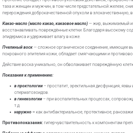
таза и женщин и мужчин, в том числе предстательной железе, сн
перерождения доброкачественной опухоли в злокачественную, 
Какао-масло (масло какао, какаовое масло)
— жир, выжимаемый из
восстанавливать повреждённые клетки. Благодаря высокому со
эпидермиса и удерживает влагу в коже.
Пчелиный воск
— сложное органическое соединение, имеющее вы
покровного эпителия кожи, обладает смягчающими и противов
Действие воска уникально, он обволакивает повреждённую клетк
Показания к применению:
в проктологии
– простатит, эректильная дисфункция, язвы
сперматозоидов.
в гинекологии
– при воспалительных процессах, сопровож
т.д.
наружно –
как антибактериальное, протективное, ранозаж
Противопоказания:
гиперчувствительность к компонентам препа