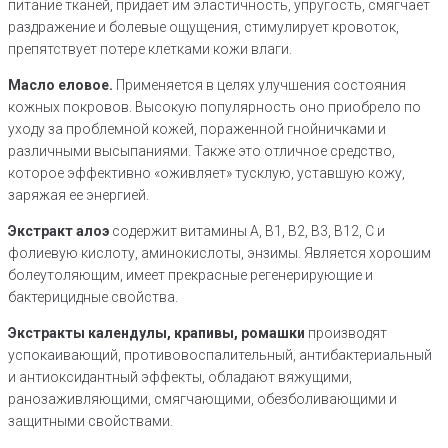
питание тканей, придает им эластичность, упругость, смягчает
раздражение и болевые ощущения, стимулирует кровоток,
препятствует потере клетками кожи влаги.
Масло еловое.
Применяется в целях улучшения состояния
кожных покровов. Высокую популярность оно приобрело по
уходу за проблемной кожей, пораженной гнойничками и
различными высыпаниями. Также это отличное средство,
которое эффективно «оживляет» тусклую, уставшую кожу,
заряжая ее энергией.
Экстракт алоэ
содержит витамины А, В1, В2, В3, В12, С и
фолиевую кислоту, аминокислоты, энзимы. Является хорошим
болеутоляющим, имеет прекрасные регенерирующие и
бактерицидные свойства.
Экстракты календулы, крапивы, ромашки
производят
успокаивающий, противовоспалительный, антибактериальный
и антиоксидантный эффекты, обладают вяжущими,
ранозаживляющими, смягчающими, обезболивающими и
защитными свойствами.