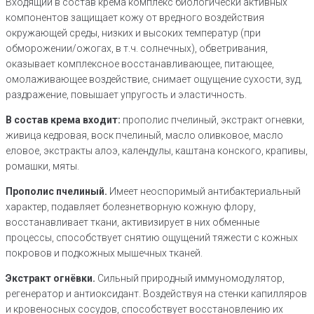
Входящий в состав крема комплекс биологически активных
компонентов защищает кожу от вредного воздействия
окружающей среды, низких и высоких температур (при
обморожении/ожогах, в т.ч. солнечных), обветривания,
оказывает комплексное восстанавливающее, питающее,
омолаживающее воздействие, снимает ощущение сухости, зуд,
раздражение, повышает упругость и эластичность.
В состав крема входит:
прополис пчелиный, экстракт огневки,
живица кедровая, воск пчелиный, масло оливковое, масло
еловое, экстракты алоэ, календулы, каштана конского, крапивы,
ромашки, мяты.
Прополис пчелиный.
Имеет неоспоримый антибактериальный
характер, подавляет болезнетворную кожную флору,
восстанавливает ткани, активизирует в них обменные
процессы, способствует снятию ощущений тяжести с кожных
покровов и подкожных мышечных тканей.
Экстракт огнёвки.
Сильный природный иммуномодулятор,
регенератор и антиоксидант. Воздействуя на стенки капилляров
и кровеносных сосудов, способствует восстановлению их