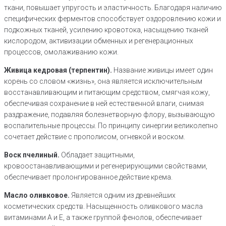
ткани, повышает упругость и эластичность. Благодаря наличию
специфических ферментов способствует оздоровлению кожи и
подкожных тканей, усилению кровотока, насыщению тканей
кислородом, активизации обменных и регенерационных
процессов, омолаживанию кожи.
Живица кедровая (терпентин).
Название живицы имеет один
корень со словом «жизнь», она является исключительным
восстанавливающим и питающим средством, смягчая кожу,
обеспечивая сохранение в ней естественной влаги, снимая
раздражение, подавляя болезнетворную флору, вызывающую
воспалительные процессы. По принципу синергии великолепно
сочетает действие с прополисом, огневкой и воском.
Воск пчелиный.
Обладает защитными,
кровоостанавливающими и регенерирующими свойствами,
обеспечивает пролонгированное действие крема.
Масло оливковое.
Является одним из древнейших
косметических средств. Насыщенность оливкового масла
витаминами А и Е, а также группой фенолов, обеспечивает