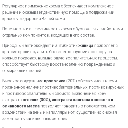
Регулярное применение крема обеспечивает комплексное
решение и оказывает действенную помощь в поддержании
красоты и здоровья Вашей кожи.
Полезность и эффективность крема обусловлены свойствами
отдельных компонентов, входящих в его состав.
Природный антиоксидант и антибиотик
живица
позволяет в
краткие сроки подавить болезнетворную микрофлору на
кожных покровах, вызывающую воспалительные процессы,
способствует быстрому восстановлению поврежденных и
отмирающих тканей.
Высокое содержание
прополиса
(20%) обеспечивает всеми
признанное наличие противобактериальных, противовирусных
и противовоспалительный свойств. Включение в крем
экстракта
огневки (30%), экстракта каштана конского и
оливкового
масла
позволяет говорить о положительном
воздействии на вены и капилляры ног, существенно снижая
заметность капиллярных сеточек.