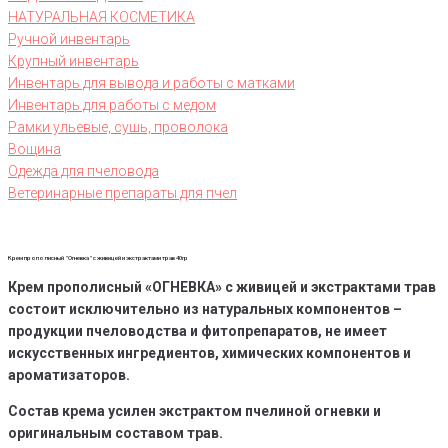
НАТУРАЛЬНАЯ КОСМЕТИКА
Ручной инвентарь
Крупный инвентарь
Инвентарь для вывода и работы с матками
Инвентарь для работы с медом
Рамки ульевые, сушь, проволока
Вощина
Одежда для пчеловода
Ветеринарные препараты для пчел
Крем прополисный "Огневка" с живицей и экстрактами трав 40гр
Крем прополисный «ОГНЕВКА» с живицей и экстрактами трав
состоит исключительно из натуральных компонентов –
продукции пчеловодства и фитопрепаратов, не имеет
искусственных ингредиентов, химических компонентов и
ароматизаторов.
Состав крема усилен экстрактом пчелиной огневки и
оригинальным составом трав.