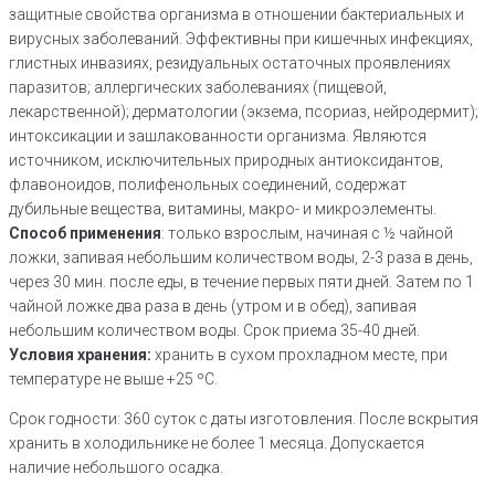
защитные свойства организма в отношении бактериальных и
вирусных заболеваний. Эффективны при кишечных инфекциях,
глистных инвазиях, резидуальных остаточных проявлениях
паразитов; аллергических заболеваниях (пищевой,
лекарственной); дерматологии (экзема, псориаз, нейродермит);
интоксикации и зашлакованности организма. Являются
источником, исключительных природных антиоксидантов,
флавоноидов, полифенольных соединений, содержат
дубильные вещества, витамины, макро- и микроэлементы.
Способ применения
: только взрослым, начиная с ½ чайной
ложки, запивая небольшим количеством воды, 2-3 раза в день,
через 30 мин. после еды, в течение первых пяти дней. Затем по 1
чайной ложке два раза в день (утром и в обед), запивая
небольшим количеством воды. Срок приема 35-40 дней.
Условия хранения:
хранить в сухом прохладном месте, при
температуре не выше +25 ºС.
Срок годности: 360 суток с даты изготовления. После вскрытия
хранить в холодильнике не более 1 месяца. Допускается
наличие небольшого осадка.