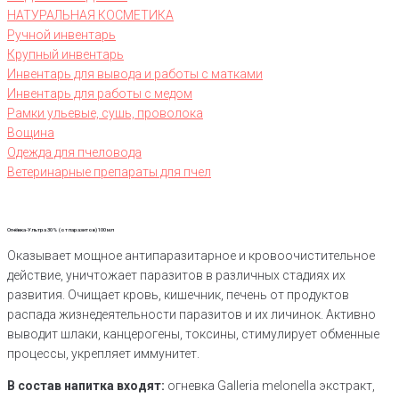
НАТУРАЛЬНАЯ КОСМЕТИКА
Ручной инвентарь
Крупный инвентарь
Инвентарь для вывода и работы с матками
Инвентарь для работы с медом
Рамки ульевые, сушь, проволока
Вощина
Одежда для пчеловода
Ветеринарные препараты для пчел
Огнёвка-Ультра 30% (от паразитов) 100 мл
Оказывает мощное антипаразитарное и кровоочистительное
действие, уничтожает паразитов в различных стадиях их
развития. Очищает кровь, кишечник, печень от продуктов
распада жизнедеятельности паразитов и их личинок. Активно
выводит шлаки, канцерогены, токсины, стимулирует обменные
процессы, укрепляет иммунитет.
В состав напитка входят:
огневка Galleria melonella экстракт,