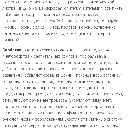
экстракт прополиса водный, дигидрокверцетин сибирской
лиственницы, живица кедровая, спигелия антельмия, сок пихты
сибирской, экстракт черного ореха, стевия, пижма,
тысячелистник цветы, зверобой, чистотел, чабрец, кора дуба,
имбирь, корень солодки, хвощ полевой, корень одуванчика,
чага, эхинацея, аир, гвоздика, вода очищенная, глицерин
пищевой.
Свойства:
биологически активные вещества продуктов
пчеловодства и растительных компонентов бальзама
оказывают мощное антипаразитарное и кровоочистительное
действие, уничтожают паразитов в различных стадиях их
развития (избавляет кровь, кишечник, печень и весь организм
от паразитов и их личинок), очищают организм (активно
выводит шлаки, канцерогены, токсины, очищают кровь от
продуктов распада опухолей и жизнедеятельности паразитов),
стимулируют обменные процессы, укрепляют иммунитет,
способствуют восстановлению устойчивости организма
человека к глистным инвазиям, инфекционным, вирусным и
онкологическим заболеваниям, укрепляют иммунную систему,
стимулируют сердечно-сосудистую деятельность, повышают